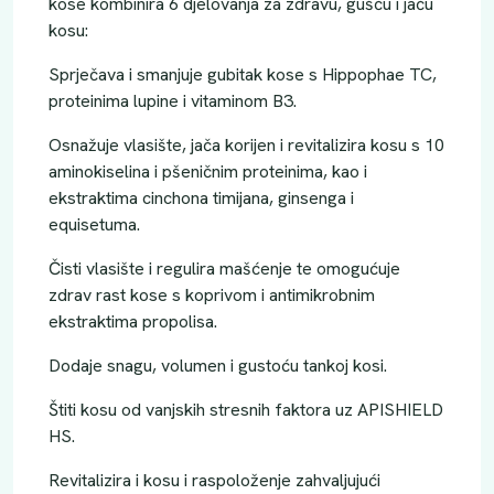
kose kombinira 6 djelovanja za zdravu, gušću i jaču
kosu:
Sprječava i smanjuje gubitak kose s Hippophae TC,
proteinima lupine i vitaminom B3.
Osnažuje vlasište, jača korijen i revitalizira kosu s 10
aminokiselina i pšeničnim proteinima, kao i
ekstraktima cinchona timijana, ginsenga i
equisetuma.
Čisti vlasište i regulira mašćenje te omogućuje
zdrav rast kose s koprivom i antimikrobnim
ekstraktima propolisa.
Dodaje snagu, volumen i gustoću tankoj kosi.
Štiti kosu od vanjskih stresnih faktora uz APISHIELD
HS.
Revitalizira i kosu i raspoloženje zahvaljujući