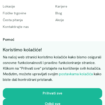
Lokacije
Karijere
Fizičke trgovine
Blog
Česta pitanja
Akcije
Kontaktirajte nas
Pomoć
Način plaćanja
Koristimo kolačiće!
Dostava
Na našoj web stranici koristimo kolačiće kako bismo osigurali
Povrati i otkazivanje
osnovne funkcionalnosti i pravilno funkcioniranje stranice.
Klikom na "Prihvati sve" pristajete na korištenje svih kolačića.
Uslovi kupovine
Međutim, možete upravljati svojim
postavkama kolačića
kako
biste dali kontrolirani pristanak.
Kontaktirajte nas
Slobodno nas kontaktirajte putem e-maila:
Prihvati sve
luprivpharm@luprivpharm.com
Odbij sve