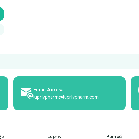
Email Adresa
luprivpharm@luprivpharm.com
ge
Lupriv
Pomoć