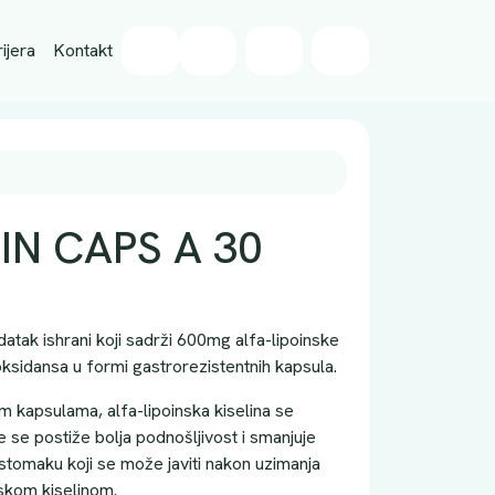
Wishlist
ijera
Kontakt
Cart
Account
IN CAPS A 30
atak ishrani koji sadrži 600mg alfa-lipoinske
ksidansa u formi gastrorezistentnih kapsula.
im kapsulama, alfa-lipoinska kiselina se
e se postiže bolja podnošljivost i smanjuje
stomaku koji se može javiti nakon uzimanja
nskom kiselinom.