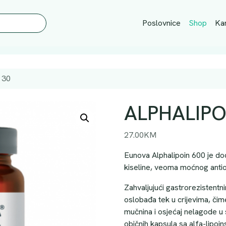
Poslovnice
Shop
Kar
 30
ALPHALIPO
27.00
KM
Eunova Alphalipoin 600 je dod
kiseline, veoma moćnog antio
Zahvaljujući gastrorezistentn
oslobađa tek u crijevima, čim
mučnina i osjećaj nelagode u 
običnih kapsula sa alfa-lipoi