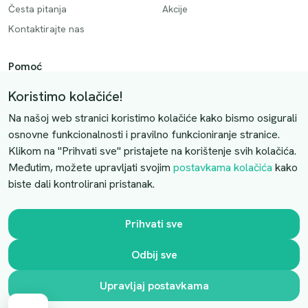
Česta pitanja
Akcije
Kontaktirajte nas
Pomoć
Način plaćanja
Koristimo kolačiće!
Dostava
Na našoj web stranici koristimo kolačiće kako bismo osigurali
Povrati i otkazivanje
osnovne funkcionalnosti i pravilno funkcioniranje stranice.
Klikom na "Prihvati sve" pristajete na korištenje svih kolačića.
Uslovi kupovine
Međutim, možete upravljati svojim
postavkama kolačića
kako
biste dali kontrolirani pristanak.
Kontaktirajte nas
Slobodno nas kontaktirajte putem e-maila:
Prihvati sve
luprivpharm@luprivpharm.com
Odbij sve
Ova stranica je zaštićena reCAPTCHA sustavom
Upravljaj postavkama