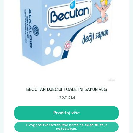
BECUTAN DJEČIJI TOALETNI SAPUN 90G
2.30
KM
Pročitaj više
Ovog proizvoda trenutno nema na skladištu te je
nedostupan.