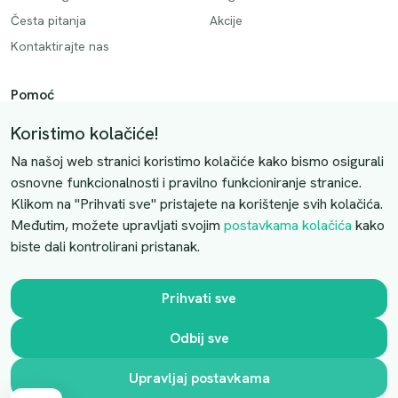
Česta pitanja
Akcije
Kontaktirajte nas
Pomoć
Način plaćanja
Koristimo kolačiće!
Dostava
Na našoj web stranici koristimo kolačiće kako bismo osigurali
Povrati i otkazivanje
osnovne funkcionalnosti i pravilno funkcioniranje stranice.
Klikom na "Prihvati sve" pristajete na korištenje svih kolačića.
Uslovi kupovine
Međutim, možete upravljati svojim
postavkama kolačića
kako
biste dali kontrolirani pristanak.
Kontaktirajte nas
Slobodno nas kontaktirajte putem e-maila:
Prihvati sve
luprivpharm@luprivpharm.com
Odbij sve
Ova stranica je zaštićena reCAPTCHA sustavom
Upravljaj postavkama