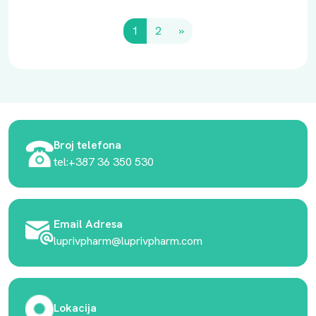
1
2
»
Broj telefona
tel:+387 36 350 530
Email Adresa
luprivpharm@luprivpharm.com
Lokacija