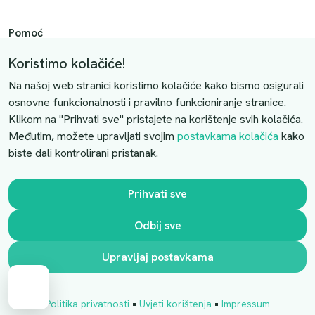
Pomoć
Način plaćanja
Koristimo kolačiće!
Dostava
Na našoj web stranici koristimo kolačiće kako bismo osigurali
Povrati i otkazivanje
osnovne funkcionalnosti i pravilno funkcioniranje stranice.
Klikom na "Prihvati sve" pristajete na korištenje svih kolačića.
Uslovi kupovine
Međutim, možete upravljati svojim
postavkama kolačića
kako
biste dali kontrolirani pristanak.
Kontaktirajte nas
Slobodno nas kontaktirajte putem e-maila:
Prihvati sve
luprivpharm@luprivpharm.com
Odbij sve
Ova stranica je zaštićena reCAPTCHA sustavom
Upravljaj postavkama
Cart
•
•
Politika privatnosti
Uvjeti korištenja
Impressum