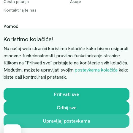
Česta pitanja
Akcije
Kontaktirajte nas
Pomoć
Način plaćanja
Koristimo kolačiće!
Dostava
Na našoj web stranici koristimo kolačiće kako bismo osigurali
Povrati i otkazivanje
osnovne funkcionalnosti i pravilno funkcioniranje stranice.
Klikom na "Prihvati sve" pristajete na korištenje svih kolačića.
Uslovi kupovine
Međutim, možete upravljati svojim
postavkama kolačića
kako
biste dali kontrolirani pristanak.
Kontaktirajte nas
Slobodno nas kontaktirajte putem e-maila:
Prihvati sve
luprivpharm@luprivpharm.com
Odbij sve
Ova stranica je zaštićena reCAPTCHA sustavom
Upravljaj postavkama