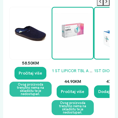
58.50
KM
1 ST LIPICOR TBL A 30
Pročitaj više
44.90
KM
47.00
Ovog proizvoda
trenutno nema na
skladištu te je
Pročitaj više
Dodaj u k
nedostupan.
Ovog proizvoda
trenutno nema na
skladištu te je
nedostupan.