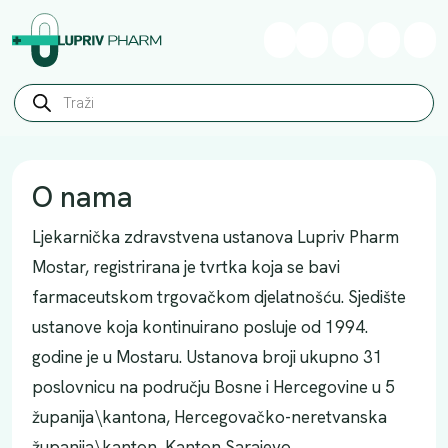
Skip to content
Skip to footer
Wishlist
Cart
Account
Me
P
r
o
d
u
c
t
O nama
s
s
e
Ljekarnička zdravstvena ustanova Lupriv Pharm
a
r
Mostar, registrirana je tvrtka koja se bavi
c
farmaceutskom trgovačkom djelatnošću. Sjedište
h
ustanove koja kontinuirano posluje od 1994.
godine je u Mostaru. Ustanova broji ukupno 31
poslovnicu na području Bosne i Hercegovine u 5
županija\kantona, Hercegovačko-neretvanska
županija\kanton, Kanton Sarajevo,