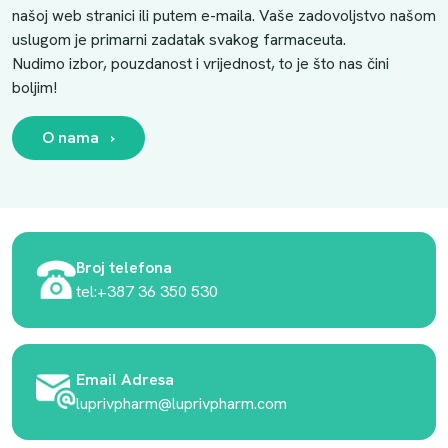
našoj web stranici ili putem e-maila. Vaše zadovoljstvo našom
uslugom je primarni zadatak svakog farmaceuta.
Nudimo izbor, pouzdanost i vrijednost, to je što nas čini
boljim!
O nama
›
Broj telefona
tel:+387 36 350 530
Email Adresa
luprivpharm@luprivpharm.com