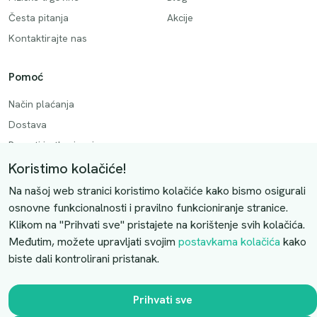
Česta pitanja
Akcije
Kontaktirajte nas
Pomoć
Način plaćanja
Dostava
Povrati i otkazivanje
Koristimo kolačiće!
Uslovi kupovine
Na našoj web stranici koristimo kolačiće kako bismo osigurali
Kontaktirajte nas
osnovne funkcionalnosti i pravilno funkcioniranje stranice.
Klikom na "Prihvati sve" pristajete na korištenje svih kolačića.
Slobodno nas kontaktirajte putem e-maila:
Međutim, možete upravljati svojim
postavkama kolačića
kako
biste dali kontrolirani pristanak.
luprivpharm@luprivpharm.com
Ova stranica je zaštićena reCAPTCHA sustavom
Prihvati sve